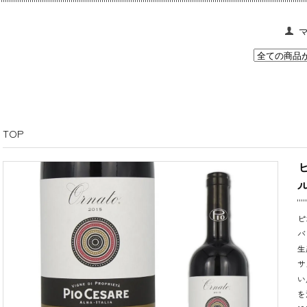
TOP
ル
ピ
バ
生
サ
い
を