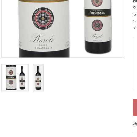
1
ワ
セ
ン
で
特