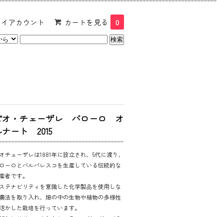
マイアカウント
カートを見る
0
ピオ・チェーザレ バローロ オ
ナート 2015
オチェーザレは1881年に設立され、5代に渡り、
ローロとバルバレスコを生産している伝統的な
産者です。
ステナビリティを意識した化学製品を使用しな
農法を取り入れ、畑の中の生物や植物の多様性
活かした栽培を行っています。