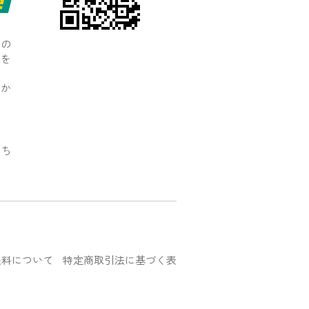
月の
用を
がか
）
こち
送料について
特定商取引法に基づく表