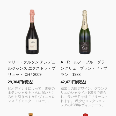
マリー・クルタン アンデュ
A・R ルノーブル グラ
ルジャンス エクストラ・ブ
ンクリュ ブラン・ド・ブ
リュット ロゼ 2009
ラン 1988
29,304円(税込)
42,471円(税込)
ビオディナミによって、古樹の
蔵出しの限定ワイン。グランク
ポテンシャルをさらに深いとこ
リュのシャルドネ100％で造ら
ろから引き出す女性ヴィニュロ
れ、長い年月を経てリリースさ
ンヌ「ドミニク・モロー」。
れます。 希少なコレクション
レアの1988年ヴィンテージ。